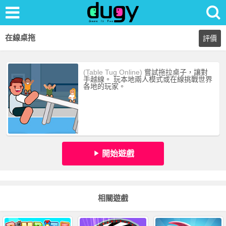
在線桌拖
評價
(Table Tug Online)
嘗試拖拉桌子，讓對
手越線。 玩本地兩人模式或在線挑戰世界
各地的玩家。
開始遊戲
相關遊戲