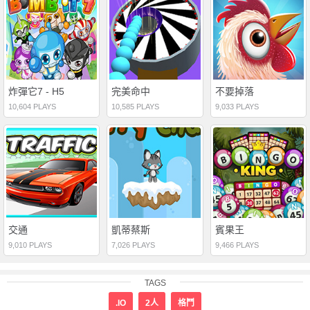
炸彈它7 - H5
完美命中
不要掉落
10,604 PLAYS
10,585 PLAYS
9,033 PLAYS
交通
凱蒂蔡斯
賓果王
9,010 PLAYS
7,026 PLAYS
9,466 PLAYS
TAGS
.IO
2人
格鬥