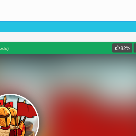
Gods)
82
%