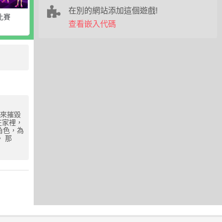
在別的網站添加這個遊戲!
比賽
查看嵌入代碼
物來摧毀
在家裡，
的角色，為
 那