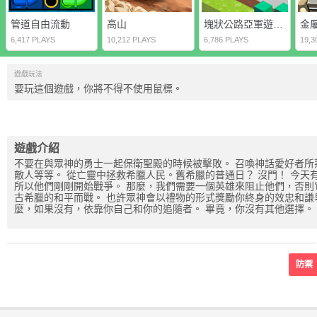
管道自由流動
高山
塊狀公路亞軍遊戲2D
金
6,417 PLAYS
10,212 PLAYS
6,786 PLAYS
19,3
遊戲玩法
要玩這個遊戲，你將不得不使用鼠標。
遊戲介紹
不要在與眾神的勇士一起保衛聖殿的時候被擊敗。 召喚神話愛好者所
敵人等等。 從亡靈中拯救希臘人民。舊希臘的普通日？ 沒門！ 今
所以他們剛剛開始戰爭。 那麼，我們需要一個英雄來阻止他們，否則它將無法結束
古希臘的和平而戰。 也許眾神會以禮物的形式獎勵你終身的效忠和謙卑，
麼，如果沒有，依靠你自己和你的追隨者。 畢竟，你沒有其他選擇。
防禦