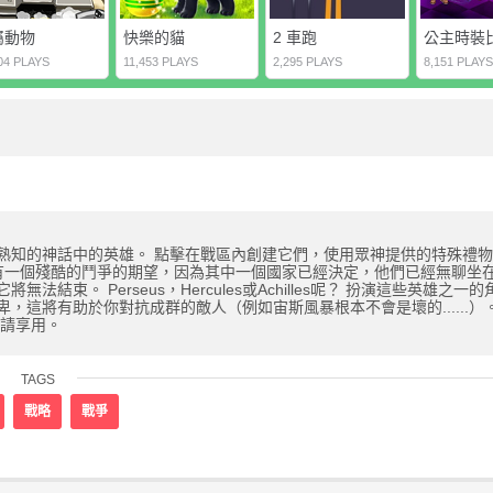
屬動物
快樂的貓
2 車跑
公主時裝
04 PLAYS
11,453 PLAYS
2,295 PLAYS
8,151 PLAYS
熟知的神話中的英雄。 點擊在戰區內創建它們，使用眾神提供的特殊禮
天有一個殘酷的鬥爭的期望，因為其中一個國家已經決定，他們已經無聊坐
。 Perseus，Hercules或Achilles呢？ 扮演這些英雄之一
這將有助於你對抗成群的敵人（例如宙斯風暴根本不會是壞的......）。
 請享用。
TAGS
戰略
戰爭