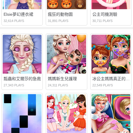
Elsie夢幻連衣裙
瘋狂的動物園
公主司機測驗
32,614 PLAYS
31,891 PLAYS
30,711 PLAYS
瓢蟲和艾爾莎的急救
媽媽新生兒護理
冰公主媽媽真正的化妝
27,343 PLAYS
24,311 PLAYS
22,549 PLAYS