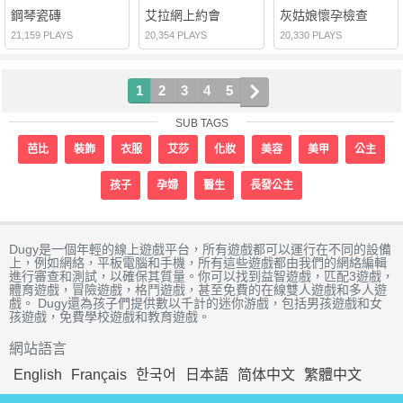
鋼琴瓷磚
艾拉網上約會
灰姑娘懷孕檢查
21,159 PLAYS
20,354 PLAYS
20,330 PLAYS
1
2
3
4
5
SUB TAGS
芭比
裝飾
衣服
艾莎
化妝
美容
美甲
公主
孩子
孕婦
醫生
長發公主
Dugy是一個年輕的線上遊戲平台，所有遊戲都可以運行在不同的設備
上，例如網絡，平板電腦和手機，所有這些遊戲都由我們的網絡編輯
進行審查和測試，以確保其質量。你可以找到益智遊戲，匹配3遊戲，
體育遊戲，冒險遊戲，格鬥遊戲，甚至免費的在線雙人遊戲和多人遊
戲。 Dugy還為孩子們提供數以千計的迷你游戲，包括男孩遊戲和女
孩遊戲，免費學校遊戲和教育遊戲。
網站語言
English
Français
한국어
日本語
简体中文
繁體中文