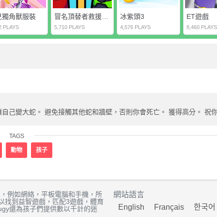
兒獨角獸服裝
冒名頂替者救援在線
冰紫頭3
ET遊戲
2 PLAYS
5,710 PLAYS
4,576 PLAYS
8,460 PLAYS
西，讓自己變大蛇。 避免接觸其他蛇和牆壁，否則你會死亡。 獲得高分。 祝
TAGS
動物
孩子
上，例如網絡，平板電腦和手機，所
網站語言
以找到益智遊戲，匹配3遊戲，體育
English
Français
한국어
ugy還為孩子們提供數以千計的迷