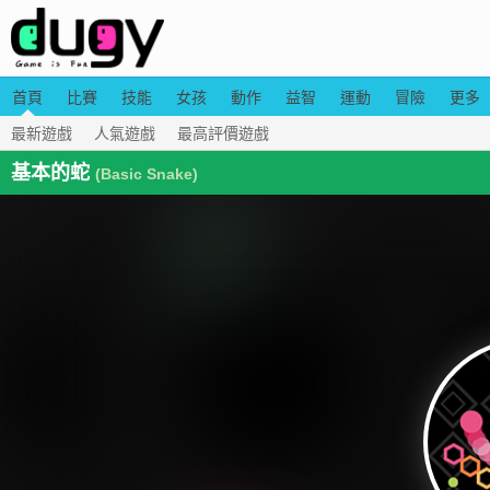
首頁
比賽
技能
女孩
動作
益智
運動
冒險
更多
最新遊戲
人氣遊戲
最高評價遊戲
基本的蛇
(Basic Snake)