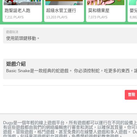
跑聖誕老人跑
超級水管工運行
莫和糖果屋
嬰
7,211 PLAYS
13,203 PLAYS
7,073 PLAYS
8,88
遊戲玩法
使用箭頭鍵移動。
遊戲介紹
Basic Snake是一款經典的蛇遊戲。 你必須控制蛇，吃更多的東
冒險
Dugy是一個年輕的線上遊戲平台，所有遊戲都可以運行在不同的設備
有這些遊戲都由我們的網絡編輯進行審查和測試，以確保其質量。你可
遊戲，冒險遊戲，格鬥遊戲，甚至免費的在線雙人遊戲和多人遊戲。 D
你游戲，包括男孩遊戲和女孩遊戲，免費學校遊戲和教育遊戲。